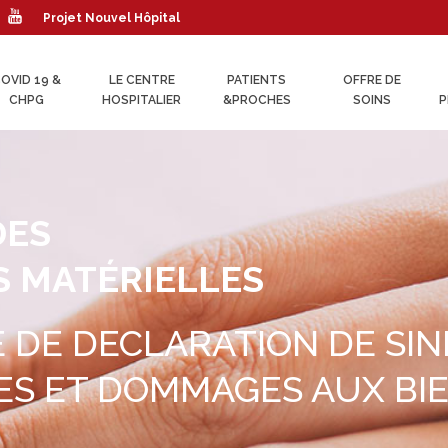
Projet Nouvel Hôpital
OVID 19 &
LE CENTRE
PATIENTS
OFFRE DE
CHPG
HOSPITALIER
&PROCHES
SOINS
P
DES
 MATÉRIELLES
 DE DECLARATION DE SIN
ES ET DOMMAGES AUX BI