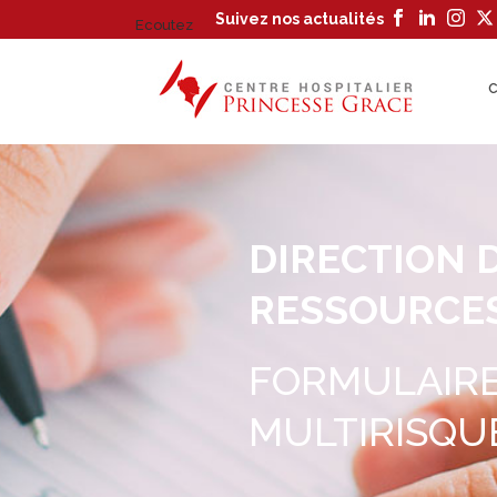
Suivez nos actualités
Ecoutez
C
DIRECTION 
RESSOURCES
FORMULAIRE
MULTIRISQU