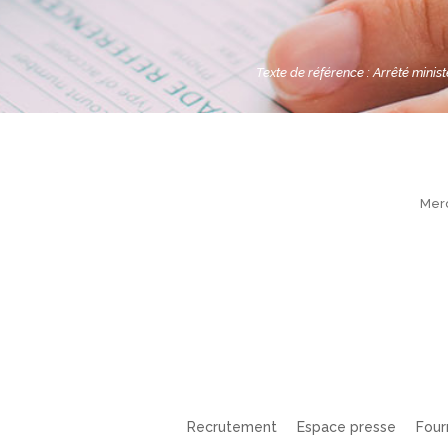
Texte de référence : Arrêté minis
Merc
Recrutement
Espace presse
Four