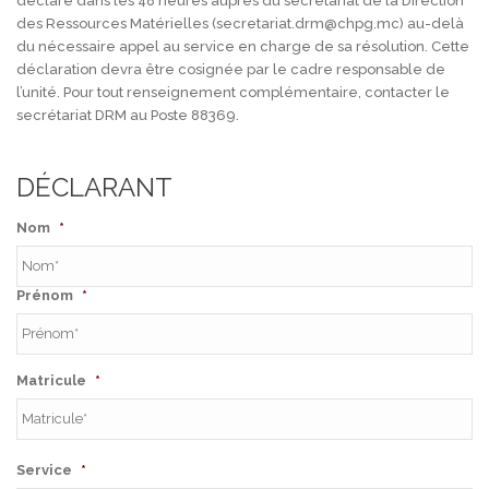
déclaré dans les 48 heures auprès du secrétariat de la Direction
des Ressources Matérielles (secretariat.drm@chpg.mc) au-delà
du nécessaire appel au service en charge de sa résolution. Cette
déclaration devra être cosignée par le cadre responsable de
l’unité. Pour tout renseignement complémentaire, contacter le
secrétariat DRM au Poste 88369.
DÉCLARANT
Nom
*
Prénom
*
Matricule
*
Service
*