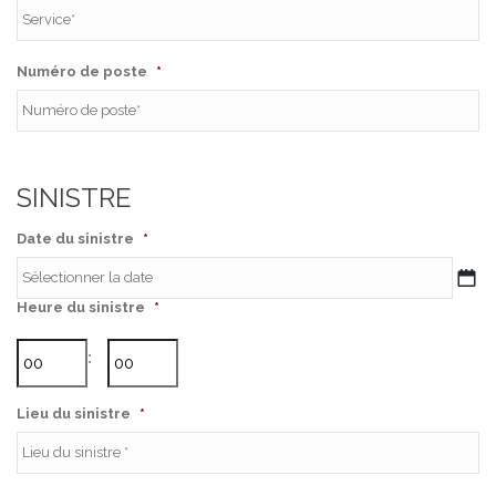
Numéro de poste
*
SINISTRE
Date du sinistre
*
Heure du sinistre
*
MM
slash
Heures
Minutes
JJ
:
slash
AAAA
Lieu du sinistre
*